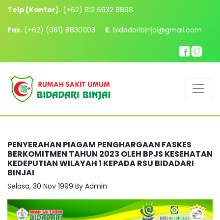
Telp (Kantor).
(+62) 812 6932 8888
Fax.
(+62) (061) 8830003
E.
bidadaribinjai@gmail.com
PENYERAHAN PIAGAM PENGHARGAAN FASKES
BERKOMITMEN TAHUN 2023 OLEH BPJS KESEHATAN
KEDEPUTIAN WILAYAH 1 KEPADA RSU BIDADARI
BINJAI
Selasa, 30 Nov 1999 By Admin