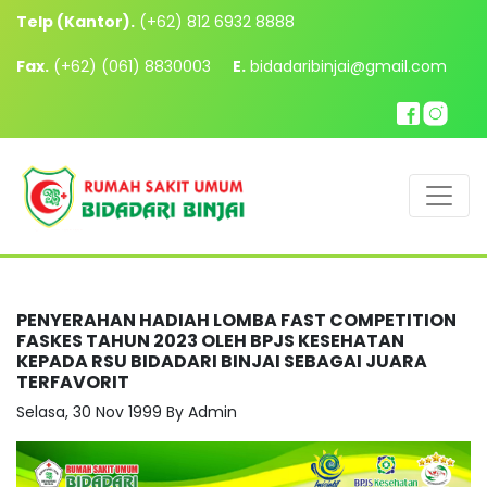
Telp (Kantor).
(+62) 812 6932 8888
Fax.
(+62) (061) 8830003
E.
bidadaribinjai@gmail.com
PENYERAHAN HADIAH LOMBA FAST COMPETITION
FASKES TAHUN 2023 OLEH BPJS KESEHATAN
KEPADA RSU BIDADARI BINJAI SEBAGAI JUARA
TERFAVORIT
Selasa, 30 Nov 1999 By Admin