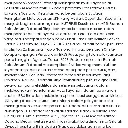
merupakan kompetisi strategi peningkatan mutu layanan di
Fasilitas Kesehatan merujuk pada program Transformasi Mutu
Layanan Nasional. Kegiatan yang bertemakan 'Strategi
Peningkatan Mutu Layanan JKN yang Mudah, Cepat dan Setara' ini
menjadi bagian dari rangkaian HUT BPJS Kesehatan ke-55. Rumah
Sakit Umum Bidadari Binjai berkompetisi secara nasional dan
merupakan satu satunya wakil dari Sumatera Utara dan Aceh
yang maju sampai dengan babak final. Fast Competition Faskes
Tahun 2023 dimulai sejak 05 Juli 2023, dimulai dari babak penjurian
finalis, top 25 Nasional, Top 5 Nasional hingga penilaian Onsite
berupa kunjungan Visitasi dari BPJS Pusat yang telah dilaksanakan
pada tanggal 1 Agustus Tahun 2023. Pada kompetisi ini Rumah
Sakit Umum Bidadari menampilkan 2 video yang menunjukkan
layanan inspiratif Fasilitas Kesehatan kepada peserta JKN, dan
implementasi Fasilitas Kesehatan terhadap maklumat Janji
Layanan JKN. RSU Bidadari Binjai mendukung penuh digitalisasi
pelayanan guna efektifitas dan efisiensi pelayanan dalam
melaksanakan Transformasi Mutu Layanan. dalam pelayanan
saat ini RSU Bidadari melakukan optimalisasi penggunaan Mobile
JKN yang dapat menurunkan antrian dalam pelayanan serta
meningkatkan kepuasan pasien. RSU Bidadari berterimakasih atas
dukungan PT. Bidadari Medikal Nusantara, Bapak Walikota Kota
Binjai, Drs H. Amir Hamzah M.AP, Jajaran BPJS Kesehatan Kantor
Cabang Medan, serta seluruh masyarakat kota Binjai serta Seluruh
Civitas hospitalia RS Bidadari Grup atas dukungan yang luar