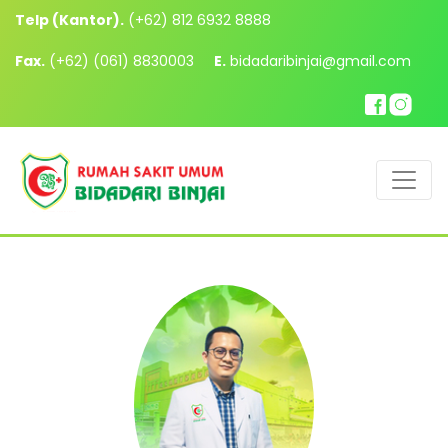
Telp (Kantor).
(+62) 812 6932 8888
Fax.
(+62) (061) 8830003
E.
bidadaribinjai@gmail.com