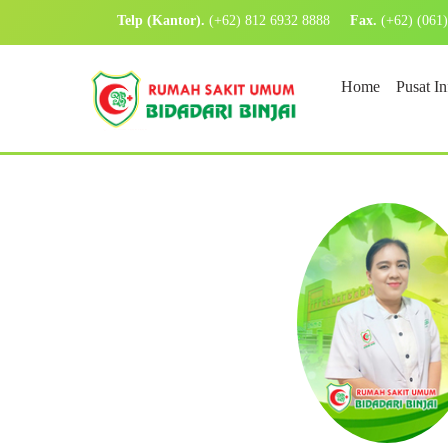
Telp (Kantor).
(+62) 812 6932 8888
Fax.
(+62) (061
Home
Pusat I