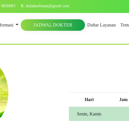
) 8830003
E.
bidadaribinjai@gmail.com
nformasi
JADWAL DOKTER
Daftar Layanan
Tent
Hari
Jam 
Senin, Kamis