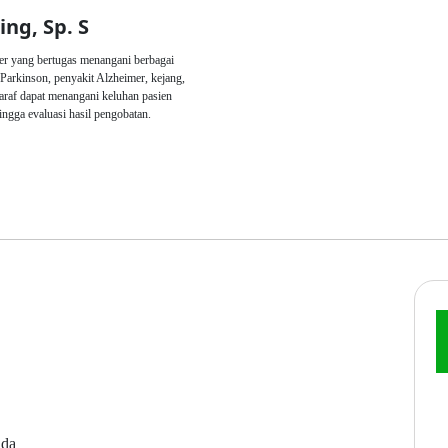
ing, Sp. S
ter yang bertugas menangani berbagai
 Parkinson, penyakit Alzheimer, kejang,
 saraf dapat menangani keluhan pasien
ingga evaluasi hasil pengobatan.
nda