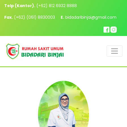
Telp (Kantor).
(+62) 812 6932 8888
Fax.
(+62) (061) 8830003
E.
bidadaribinjai@gmail.com