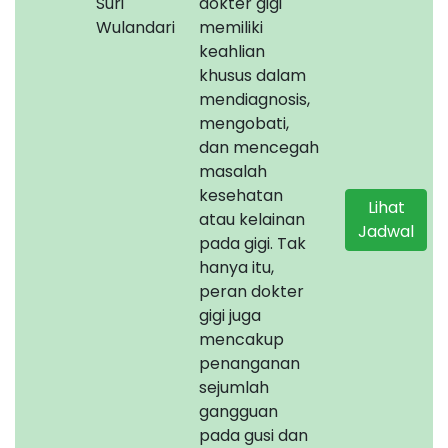
Suri
dokter gigi
Wulandari
memiliki
keahlian
khusus dalam
mendiagnosis,
mengobati,
dan mencegah
masalah
kesehatan
Lihat
atau kelainan
Jadwal
pada gigi. Tak
hanya itu,
peran dokter
gigi juga
mencakup
penanganan
sejumlah
gangguan
pada gusi dan