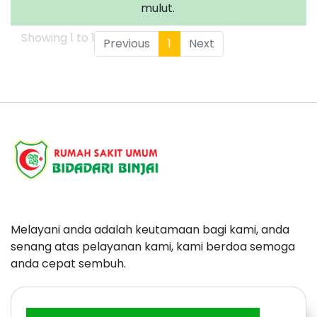
mulut.
Showing 1 to 1 of 1 entries
Previous
1
Next
Melayani anda adalah keutamaan bagi kami, anda
senang atas pelayanan kami, kami berdoa semoga
anda cepat sembuh.