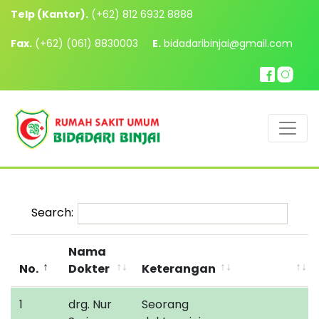
Telp (Kantor).
(+62) 812 6932 8888
Fax.
(+62) (061) 8830003
E.
bidadaribinjai@gmail.com
Search:
Nama
No.
Dokter
Keterangan
1
drg. Nur
Seorang